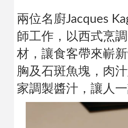
兩位名廚Jacques Ka
師工作，以西式烹調
材，讓食客帶來嶄新
胸及石斑魚塊，肉汁
家調製醬汁，讓人一